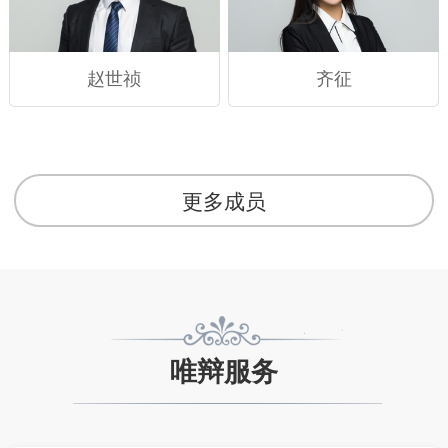
赵世祯
齐征
更多成员
唯辩服务