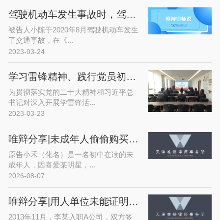
驾驶机动车发生事故时，驾驶证逾期未换证，保险公司是否赔偿？
被告人小陈于2020年8月驾驶机动车发生
了交通事故，在《...
2023-03-24
学习雷锋精神、践行党员初心——唯辩律师事务所开展党日活动
为贯彻落实党的二十大精神和习近平总
书记对深入开展学雷锋活...
2023-03-23
唯辩分享|未成年人偷偷购买爱豆演唱会门票，平台拒退款？法院这样判！
原告小禾（化名）是一名初中在读的未
成年人，因喜爱某明星，...
2026-08-07
唯辩分享|用人单位未能证明解雇通知记载事实属于违法解约
2013年11月，李某入职A公司，双方签