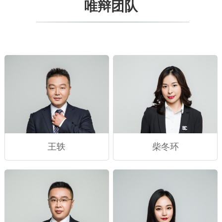
唯辩团队
王轶
柴冬环