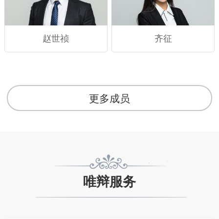
赵世祯
齐征
更多成员
唯辩服务