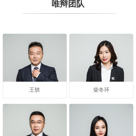
唯辩团队
王轶
柴冬环