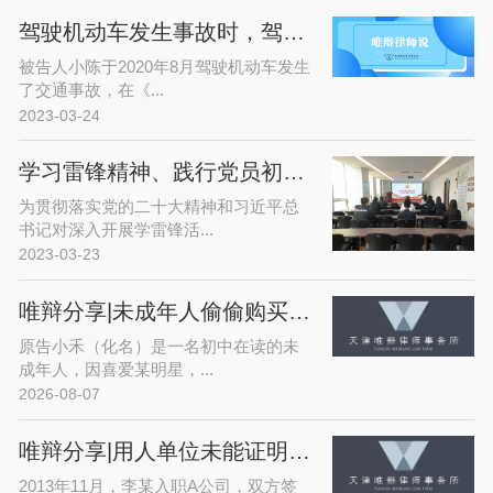
驾驶机动车发生事故时，驾驶证逾期未换证，保险公司是否赔偿？
被告人小陈于2020年8月驾驶机动车发生
了交通事故，在《...
2023-03-24
学习雷锋精神、践行党员初心——唯辩律师事务所开展党日活动
为贯彻落实党的二十大精神和习近平总
书记对深入开展学雷锋活...
2023-03-23
唯辩分享|未成年人偷偷购买爱豆演唱会门票，平台拒退款？法院这样判！
原告小禾（化名）是一名初中在读的未
成年人，因喜爱某明星，...
2026-08-07
唯辩分享|用人单位未能证明解雇通知记载事实属于违法解约
2013年11月，李某入职A公司，双方签