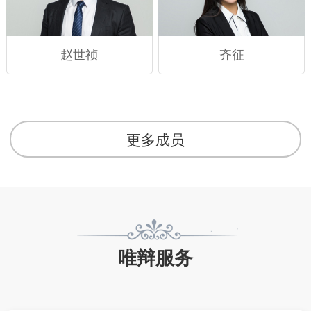
赵世祯
齐征
更多成员
唯辩服务