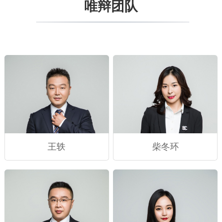
唯辩团队
王轶
柴冬环