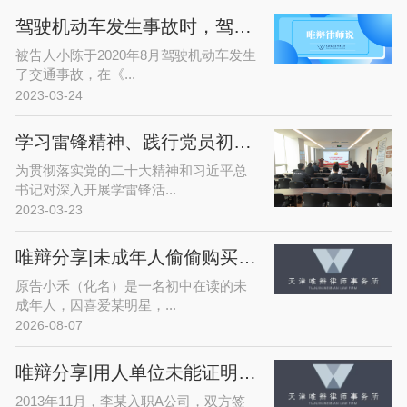
驾驶机动车发生事故时，驾驶证逾期未换证，保险公司是否赔偿？
被告人小陈于2020年8月驾驶机动车发生
了交通事故，在《...
2023-03-24
学习雷锋精神、践行党员初心——唯辩律师事务所开展党日活动
为贯彻落实党的二十大精神和习近平总
书记对深入开展学雷锋活...
2023-03-23
唯辩分享|未成年人偷偷购买爱豆演唱会门票，平台拒退款？法院这样判！
原告小禾（化名）是一名初中在读的未
成年人，因喜爱某明星，...
2026-08-07
唯辩分享|用人单位未能证明解雇通知记载事实属于违法解约
2013年11月，李某入职A公司，双方签