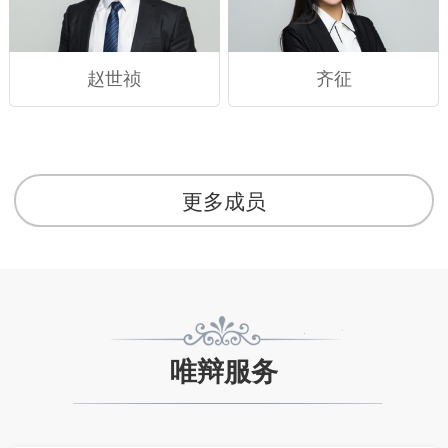
赵世祯
齐征
更多成员
唯辩服务