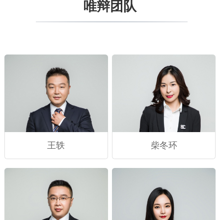
唯辩团队
王轶
柴冬环