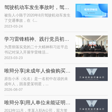
驾驶机动车发生事故时，驾驶证逾期未换证，保险公司是否赔偿？
被告人小陈于2020年8月驾驶机动车发生
了交通事故，在《...
2023-03-24
学习雷锋精神、践行党员初心——唯辩律师事务所开展党日活动
为贯彻落实党的二十大精神和习近平总
书记对深入开展学雷锋活...
2023-03-23
唯辩分享|未成年人偷偷购买爱豆演唱会门票，平台拒退款？法院这样判！
原告小禾（化名）是一名初中在读的未
成年人，因喜爱某明星，...
2026-08-07
唯辩分享|用人单位未能证明解雇通知记载事实属于违法解约
2013年11月，李某入职A公司，双方签