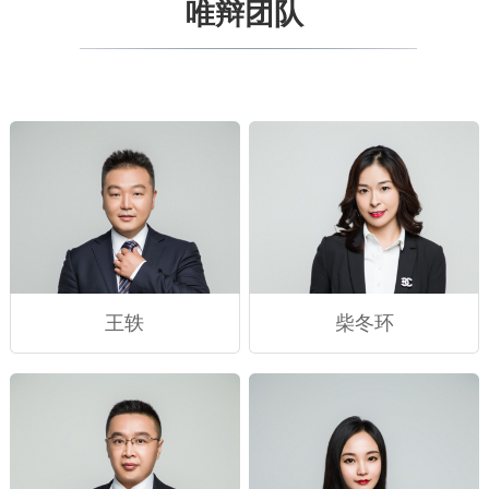
唯辩团队
王轶
柴冬环