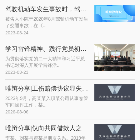
驾驶机动车发生事故时，驾驶证逾期未换证，保险公司是否赔偿？
被告人小陈于2020年8月驾驶机动车发生
了交通事故，在《...
2023-03-24
学习雷锋精神、践行党员初心——唯辩律师事务所开展党日活动
为贯彻落实党的二十大精神和习近平总
书记对深入开展学雷锋活...
2023-03-23
唯辩分享|工伤赔偿协议显失公平时，法院可予撤销么？
2023年9月，高某某入职某公司从事卷管
车间操作工作，某...
2026-08-06
唯辩分享|仅向共同借款人之一催款，能否中断对其他借款人的诉讼时效？
李某、刘某与翟某是朋友关系。2019年