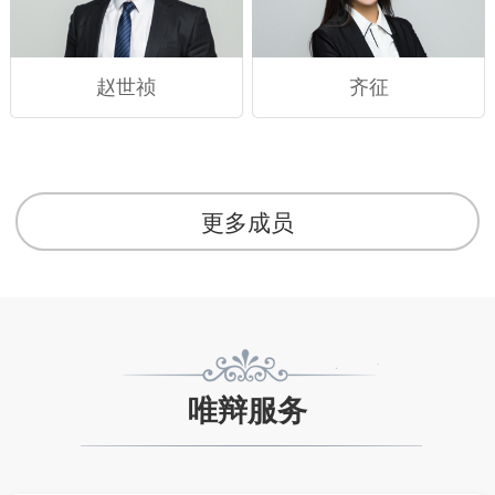
赵世祯
齐征
更多成员
唯辩服务